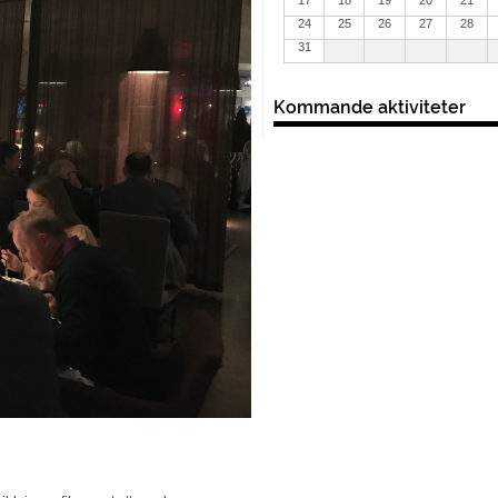
24
25
26
27
28
31
Kommande aktiviteter