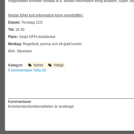
Regelträffen kommer omfatta bl.a. allmän information kring klubben, cuper, utbi
Nedan följer kort information kring regelträffen:
Datum:
Torsdag 22/2
Tid:
18.30
Plats:
Växjö DFFs klubblokal
Medtag:
Regelbok, penna och ett glatt humör.
Mvh. Styrelsen
Kategori:
Nyhet
Viktigt
0 kommentarer
Gilla (
0
)
Kommentarer
Kommentarsfunktionaliteten är avstängd