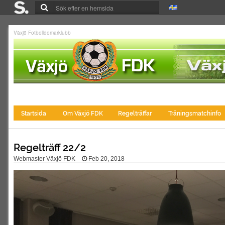
Växjö Fotbolldomarklubb
Startsida
Om Växjö FDK
Regelträffar
Träningsmatchinfo
Regelträff 22/2
Webmaster Växjö FDK
Feb 20, 2018