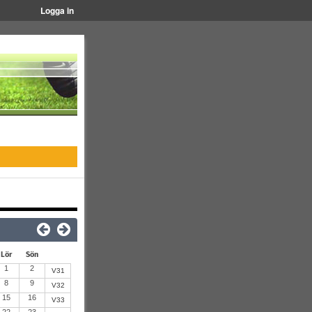
Logga in
Lör
Sön
1
2
V31
8
9
V32
15
16
V33
22
23