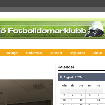
Träningar
Medlemmar
Kalender
Börja döma
Länkar
Kalender
Mån
Tis
Ons
Tor
Fre
3
4
5
6
7
10
11
12
13
14
17
18
19
20
21