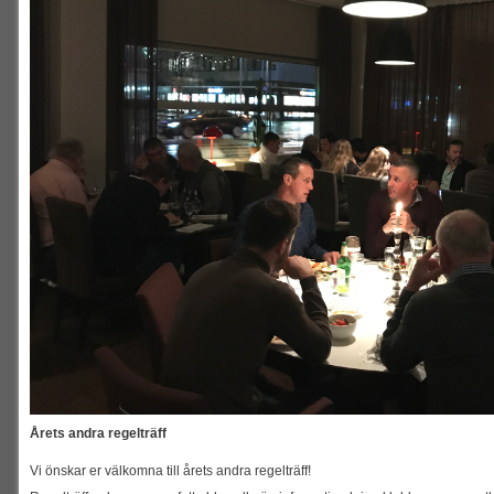
Årets andra regelträff
Vi önskar er välkomna till årets andra regelträff!