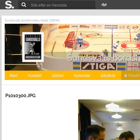
Sundsvalls bordshockey klubb (SBHK)
Sundsvalls bords
Start
Kontakt
Galleri
Kalender
Gästbok
Filarki
P1010300.JPG