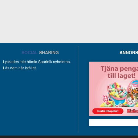
SOCIAL
SHARING
ANNONS
Lyckades inte hämta Sportnik nyheterna.
Läs dem här istället
Kakservice