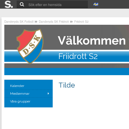
Danderyds SK Fotboll
Danderyds SK Friidrott
Friidrott S2
Friidrott S2
Tilde
Kalender
Medlemmar
Våra grupper