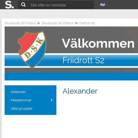
Danderyds SK Fotboll
Danderyds SK Friidrott
Friidrott S2
Friidrott S2
Alexander
Kalender
Medlemmar
Våra grupper