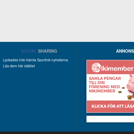
SOCIAL
SHARING
ANNONS
Lyckades inte hämta Sportnik nyheterna.
Läs dem här istället
Nikimember