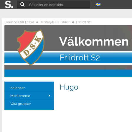
Danderyds SK Fotboll
Danderyds SK Friidrott
Friidrott S2
Friidrott S2
Hugo
Kalender
Medlemmar
Våra grupper