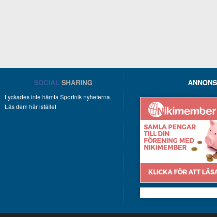
SOCIAL
SHARING
ANNONS
Lyckades inte hämta Sportnik nyheterna.
Läs dem här istället
Nikimember