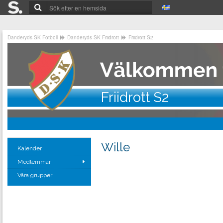
Danderyds SK Fotboll
Danderyds SK Friidrott
Friidrott S2
Friidrott S2
Wille
Kalender
Medlemmar
Våra grupper