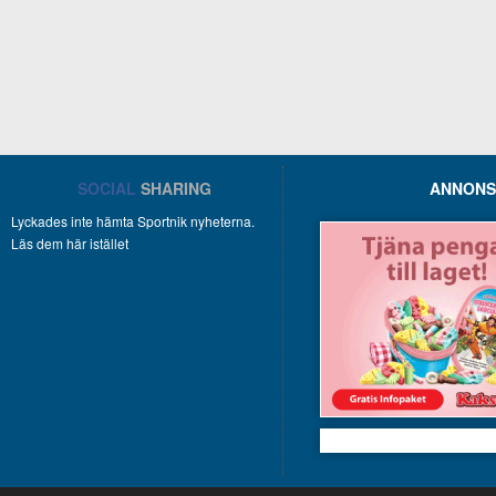
SOCIAL
SHARING
ANNONS
Lyckades inte hämta Sportnik nyheterna.
Läs dem här istället
Kakservice