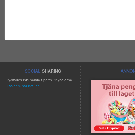
SOCIAL
SHARING
ANNON
Lyckades inte hämta Sportnik nyheterna.
Läs dem här istället