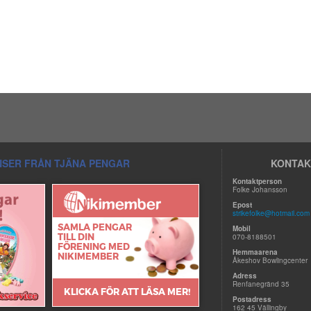
SER FRÅN TJÄNA PENGAR
KONTAK
Kontaktperson
Folke Johansson
Epost
strikefolke@hotmail.com
Mobil
070-8188501
Hemmaarena
Åkeshov Bowlingcenter
Adress
Renfanegränd 35
Postadress
162 45 Vällingby