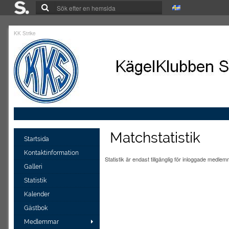
KK Strike
Matchstatistik
Startsida
Kontaktinformation
Statistik är endast tillgänglig för inloggade medlem
Galleri
Statistik
Kalender
Gästbok
Medlemmar