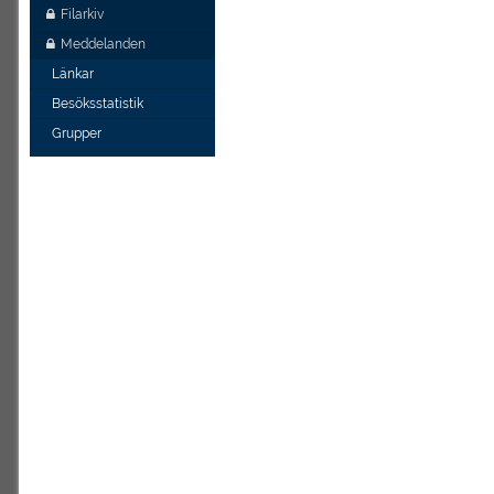
Filarkiv
Meddelanden
Länkar
Besöksstatistik
Grupper