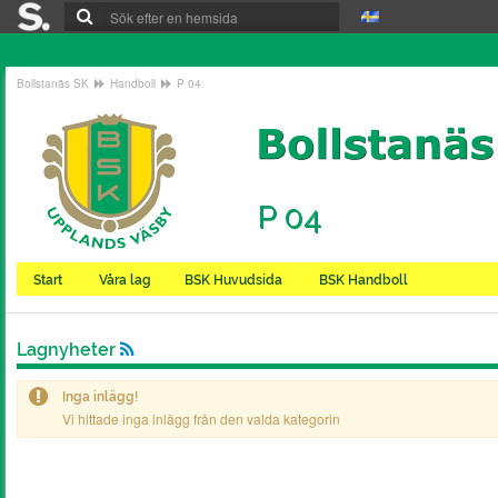
Bollstanäs SK
Handboll
P 04
P 04
Start
Våra lag
BSK Huvudsida
BSK Handboll
Lagnyheter
Inga inlägg!
Vi hittade inga inlägg från den valda kategorin