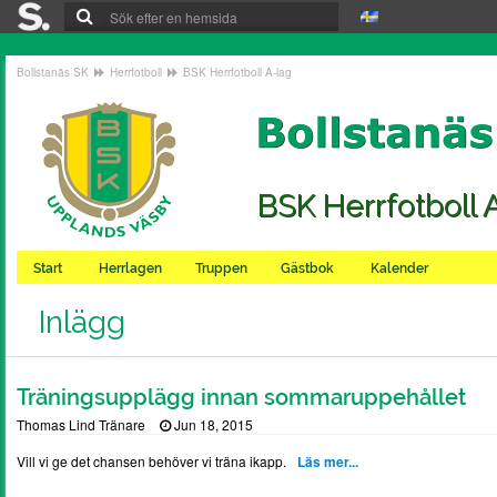
Bollstanäs SK
Herrfotboll
BSK Herrfotboll A-lag
BSK Herrfotboll 
Start
Herrlagen
Truppen
Gästbok
Kalender
Inlägg
Träningsupplägg innan sommaruppehållet
Thomas Lind Tränare
Jun 18, 2015
Vill vi ge det chansen behöver vi träna ikapp.
Läs mer...