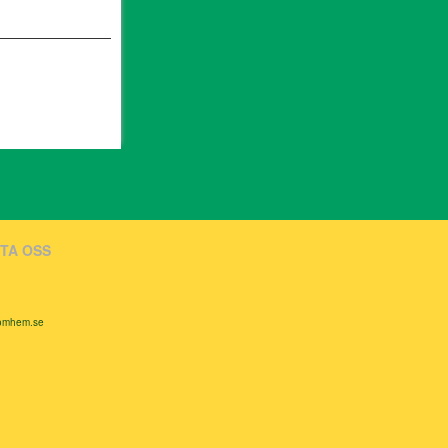
TA OSS
comhem.se