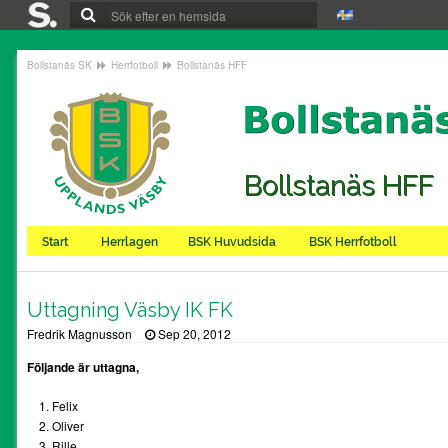
Bollstanäs SK
Herrfotboll
Bollstanäs HFF
Bollstanäs HFF
Start
Herrlagen
BSK Huvudsida
BSK Herrfotboll
Uttagning Väsby IK FK
Fredrik Magnusson
Sep 20, 2012
Följande är uttagna,
Felix
Oliver
Rille