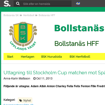
Bollstanäs SK
Herrfotboll
Bollstanäs HFF
Bollstanäs HFF
Start
Herrlagen
BSK Huvudsida
BSK Herrfotboll
Uttagning till Stockholm Cup matchen mot Sp
Anna-Karin Mattsson
Oct 11, 2013
Följande är uttagna: Adam Albin Anton Charley Fella Felix Fenton Fille Fre
Kategori:
Nyhet
0 kommentarer
Gilla (
0
)