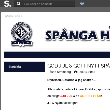
Spånga Hockey
GOD JUL & GOTT NYTT S
Startsida
Håkan Strömberg
Dec 24, 2013
Styrelsen, Catarina & jag önskar....
Alla spelare, ledare/tränare, föräldrar, spons
en riktigt
GOD JUL
& ett
GOTT NYTT ÅR
!
Jul & Nyårshälsningar!