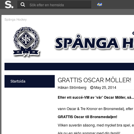
Spånga Hockey
GRATTIS OSCAR MÖLLER!
Startsida
Håkan Strömberg
May 25, 2014
Efter ett succé-VM av 'vår' Oscar Möller, så...
vann Oscar & Tre Kronor en Bronsmedalj, efter
GRATTIS Oscar till Bronsmedaljen!
Vilken suverän säsong, med mycket bra spel, e
Ha nu en skön sommar med din familj!