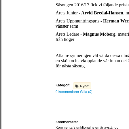
Säsongen 2016/17 fick vi följande prista
Årets Junior -
Arvid Bredal-Hansen
, m
Årets Uppmuntringspris -
Herman Wee
vänster samt
Årets Ledare -
Magnus Moberg
, mater
från höger
Alla tre synnerligen väl värda dessa ut
en skön och avkopplande vår innan det åt
för nästa säsong.
Kategori:
Nyhet
0 kommentarer
Gilla (
0
)
Kommentarer
Kommentarsfunktionaliteten är avstängd