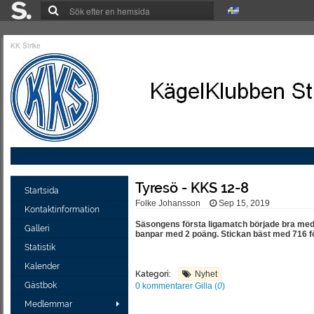
KK Strike
Tyresö - KKS 12-8
Startsida
Folke Johansson
Sep 15, 2019
Kontaktinformation
Säsongens första ligamatch började bra med 4-
Galleri
banpar med 2 poäng. Stickan bäst med 716 fö
Statistik
Kalender
Kategori:
Nyhet
Gästbok
0 kommentarer
Gilla (
0
)
Medlemmar