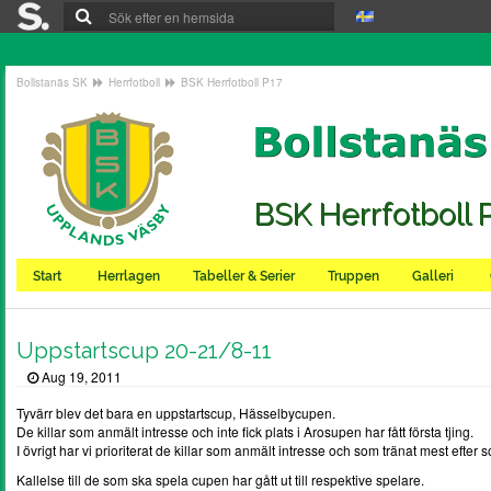
Bollstanäs SK
Herrfotboll
BSK Herrfotboll P17
BSK Herrfotboll 
Start
Herrlagen
Tabeller & Serier
Truppen
Galleri
Uppstartscup 20-21/8-11
Aug 19, 2011
Tyvärr blev det bara en uppstartscup, Hässelbycupen.
De killar som anmält intresse och inte fick plats i Arosupen har fått första tjing.
I övrigt har vi prioriterat de killar som anmält intresse och som tränat mest efter
Kallelse till de som ska spela cupen har gått ut till respektive spelare.