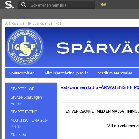
Spårvägens FF
Spårvägens FF P03
Spåretprofilen
Riktlinjer/träning 7-19 år
Stadium Teamsales
Välkommen till SPÅRVÄGENS FF P0
SPÅRETSHOP
Styrlse Spårvägen
Fotboll
"EN VERKSAMHET MED EN MÅLSÄTTNING A
SPÅRET EVENT
MATCHSCHEMA 2014
Vill du veta mer o
P11-18
Startsida