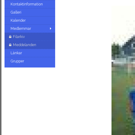
Kontaktinformation
Galleri
Kalender
Medlemmar
Filarkiv
Meddelanden
Länkar
Grupper