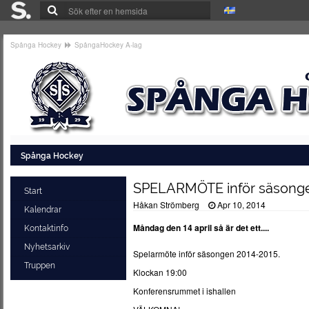
Spånga Hockey
SpångaHockey A-lag
Spånga Hockey
SPELARMÖTE inför säsonge
Start
Håkan Strömberg
Apr 10, 2014
Kalendrar
Måndag den 14 april så är det ett....
Kontaktinfo
Nyhetsarkiv
Spelarmöte inför säsongen 2014-2015.
Truppen
Klockan 19:00
Konferensrummet i ishallen