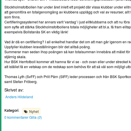
Stockholmsfotbollen har under året inlett ett projekt där vissa klubbar under eli
att genomföra en totalgenomgång av klubbens upplägg och val av resurser, allt fö
som finns.
Certifieringssystemet har annars varit 'vardag' i just elitklubbarna och att nu föra 
som syfte att stärka Stockholmsfotbollens totala möjligheter att bl.a. få fram elit
exempelvis Bollstanäs SK en viktig länk!
Vad är då en certifiering? I all enkelhet handlar det om att man går igenom en 
Uppfyller klubben kravställningen blir det alltså poäng.
Summerar man sedan ihop poängen så kan totalsumman innebära att målet för ce
stjärnig skala.
Hur BSK Herrfotboll kommer att hamna får vi se - och ovan eller under strecket ka
att istället få en vetskap om de redskap som behövs för att så väl som möjligt utb
Thomas Lyth (SvFF) och Priit Pärn (StFF) leder processen och från BSK Sportko
samt Stefan Fröberg.
Skrivet av:
Anders Hildeland
Kategori:
Nyhet
0 kommentarer
Gilla (
0
)