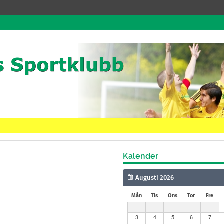
Kalender
Mån
Tis
Ons
Tor
Fre
3
4
5
6
7