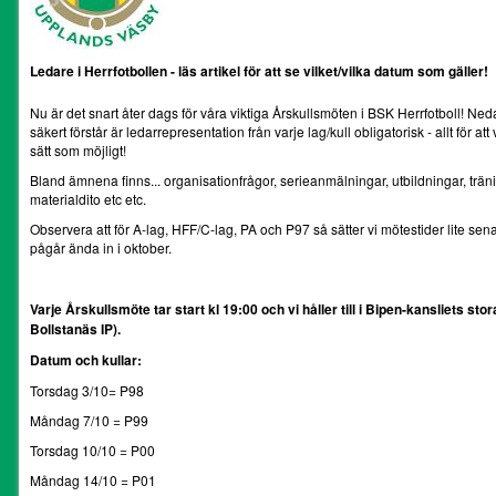
Ledare i Herrfotbollen - läs artikel för att se vilket/vilka datum som gäller!
Nu är det snart åter dags för våra viktiga Årskullsmöten i BSK Herrfotboll! Ned
säkert förstår är ledarrepresentation från varje lag/kull obligatorisk - allt för a
sätt som möjligt!
Bland ämnena finns... organisationfrågor, serieanmälningar, utbildningar, träni
materialdito etc etc.
Observera att för A-lag, HFF/C-lag, PA och P97 så sätter vi mötestider lite senar
pågår ända in i oktober.
Varje Årskullsmöte tar start kl 19:00 och vi håller till i Bipen-kansliets s
Bollstanäs IP).
Datum och kullar:
Torsdag 3/10= P98
Måndag 7/10 = P99
Torsdag 10/10 = P00
Måndag 14/10 = P01