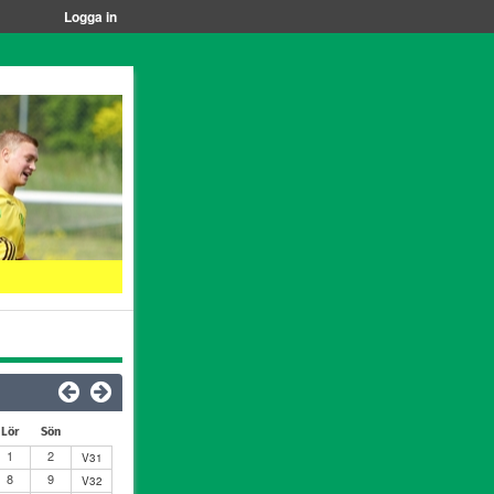
Logga in
Lör
Sön
1
2
V31
8
9
V32