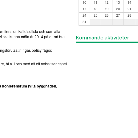
10
11
12
13
14
17
18
19
20
21
24
25
26
27
28
31
an finns en kallelselista och som alla
tt vi ska kunna möta år 2014 på ett så bra
Kommande aktiviteter
ngsförutsättningar, policyfrågor,
e, bl.a. i och med att ett ovisst seriespel
tora konferensrum (vita byggnaden,