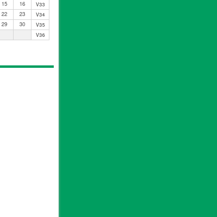
15
16
V33
22
23
V34
29
30
V35
V36