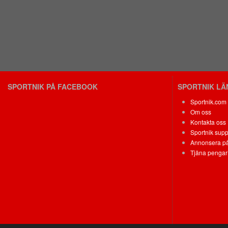
SPORTNIK PÅ FACEBOOK
SPORTNIK L
Sportnik.com
Om oss
Kontakta oss
Sportnik supp
Annonsera på
Tjäna pengar