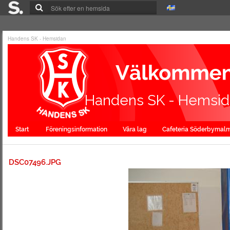
Handens SK - Hemsidan
Handens SK - Hemsi
Start
Föreningsinformation
Våra lag
Cafeteria Söderbymal
DSC07496.JPG