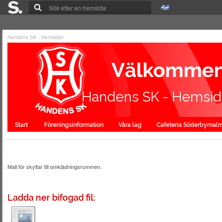
Handens SK - Hemsidan
Handens SK - Hemsi
Start
Föreningsinformation
Våra lag
Cafeteria Söderbymal
Mall för skyltar till omklädningsrummen.
Ladda ner bifogad fil: