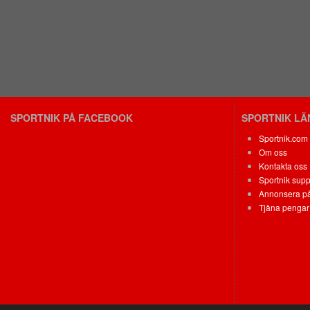
SPORTNIK PÅ FACEBOOK
SPORTNIK L
Sportnik.com
Om oss
Kontakta oss
Sportnik supp
Annonsera på
Tjäna pengar