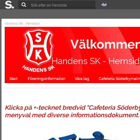
Handens SK - Hemsidan
Handens SK - Hemsi
Start
Föreningsinformation
Våra lag
Cafeteria Söderbymal
Klicka på +-tecknet bredvid "Cafeteria Söderb
menyval med diverse informationsdokument.