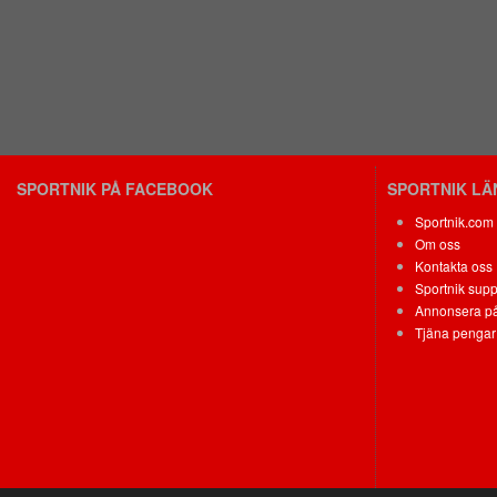
SPORTNIK PÅ FACEBOOK
SPORTNIK L
Sportnik.com
Om oss
Kontakta oss
Sportnik supp
Annonsera på
Tjäna pengar