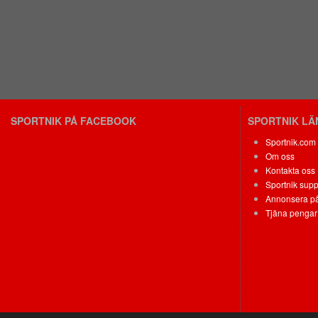
SPORTNIK PÅ FACEBOOK
SPORTNIK L
Sportnik.com
Om oss
Kontakta oss
Sportnik supp
Annonsera på
Tjäna pengar