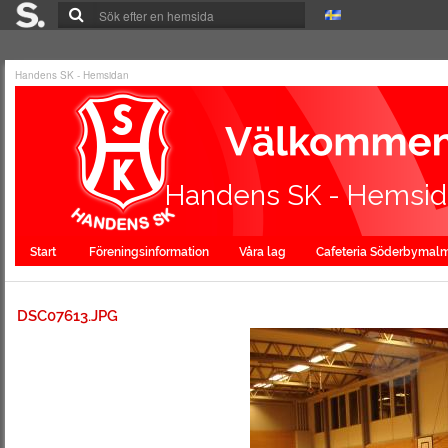
Handens SK - Hemsidan
Handens SK - Hemsi
Start
Föreningsinformation
Våra lag
Cafeteria Söderbymal
DSC07613.JPG