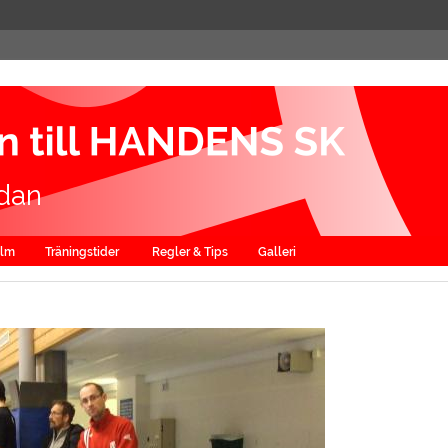
dan
alm
Träningstider
Regler & Tips
Galleri