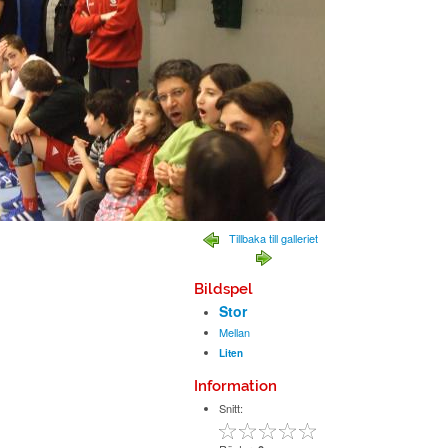
Tillbaka till galleriet
Bildspel
Stor
Mellan
Liten
Information
Snitt: