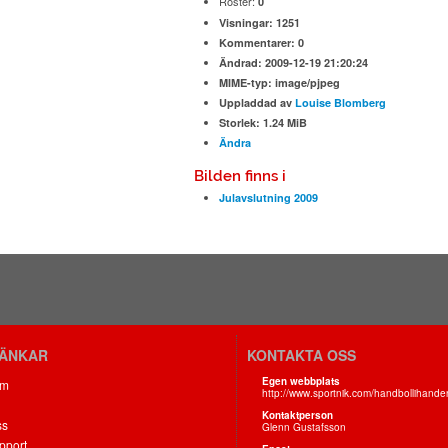
Röster:
0
Visningar:
1251
Kommentarer:
0
Ändrad:
2009-12-19 21:20:24
MIME-typ:
image/pjpeg
Uppladdad av
Louise Blomberg
Storlek:
1.24 MiB
Ändra
Bilden finns i
Julavslutning 2009
LÄNKAR
KONTAKTA OSS
Egen webbplats
om
http://www.sportnik.com/handbollihande
Kontaktperson
ss
Glenn Gustafsson
pport