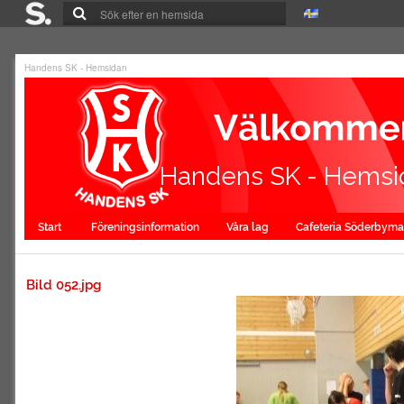
Handens SK - Hemsidan
Handens SK - Hemsi
Start
Föreningsinformation
Våra lag
Cafeteria Söderbym
Bild 052.jpg