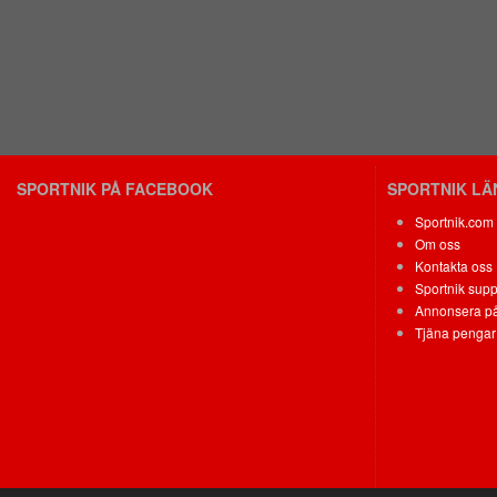
SPORTNIK PÅ FACEBOOK
SPORTNIK L
Sportnik.com
Om oss
Kontakta oss
Sportnik supp
Annonsera på
Tjäna pengar