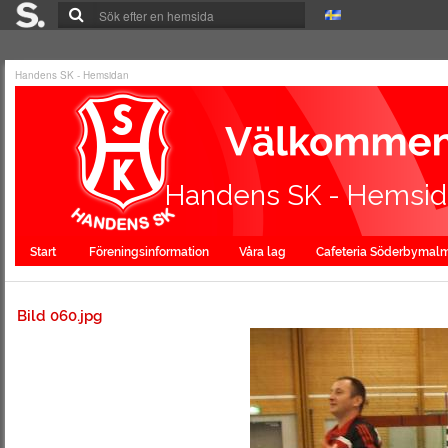
Handens SK - Hemsidan
Handens SK - Hemsi
Start
Föreningsinformation
Våra lag
Cafeteria Söderbymal
Bild 060.jpg