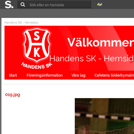
Handens SK - Hemsidan
Handens SK - Hemsi
Start
Föreningsinformation
Våra lag
Cafeteria Söderbymal
019.jpg