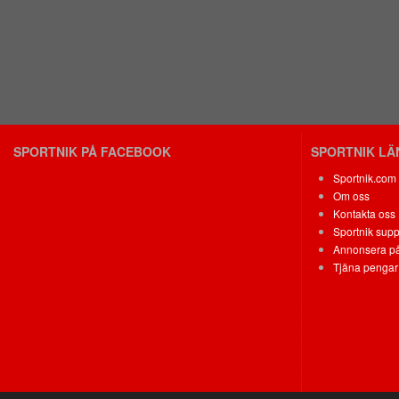
SPORTNIK PÅ FACEBOOK
SPORTNIK L
Sportnik.com
Om oss
Kontakta oss
Sportnik supp
Annonsera på
Tjäna pengar