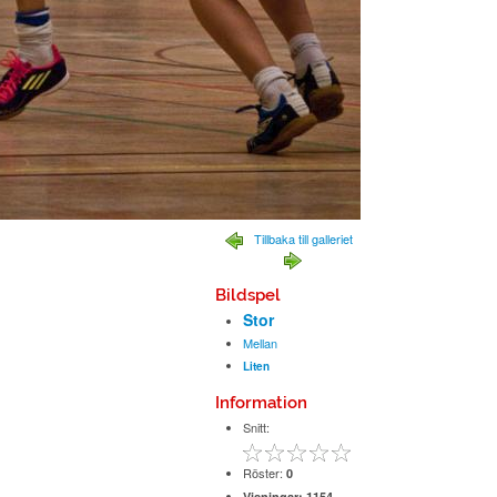
Tillbaka till galleriet
Bildspel
Stor
Mellan
Liten
Information
Snitt:
Röster:
0
Visningar:
1154