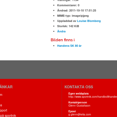
Kommentarer:
0
Ändrad:
2011-10-10 17:51:25
MIME-typ:
image/pjpeg
Uppladdad av
Louise Blomberg
Storlek:
142 KiB
Ändra
Bilden finns i
Handens SK 80 år
LÄNKAR
KONTAKTA OSS
Egen webbplats
om
http://www.sportnik.com/handbollihande
Kontaktperson
ss
Glenn Gustafsson
pport
Epost
g.glenn@telia.com
på sportnik