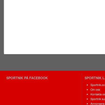
SPORTNIK PÅ FACEBOOK
SPORTNIK 
Sportnik.c
Om oss
Kontakta o
Sportnik su
Annonsera 