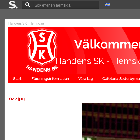
Handens SK - Hemsidan
Handens SK - Hemsi
Start
Föreningsinformation
Våra lag
Cafeteria Söderbym
022.jpg