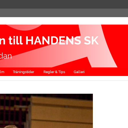
dan
alm
Träningstider
Regler & Tips
Galleri