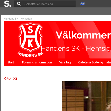
Handens SK - Hemsidan
Handens SK - Hemsi
Start
Föreningsinformation
Våra lag
Cafeteria Söderbymal
036.jpg