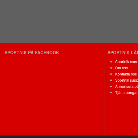
SPORTNIK PÅ FACEBOOK
SPORTNIK L
Sportnik.com
Om oss
Kontakta oss
Sportnik supp
Annonsera på
Tjäna pengar