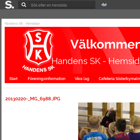
Handens SK - Hemsidan
Handens SK - Hemsi
Start
Föreningsinformation
Våra lag
Cafeteria Söderbymal
20130220-_MG_6988.JPG