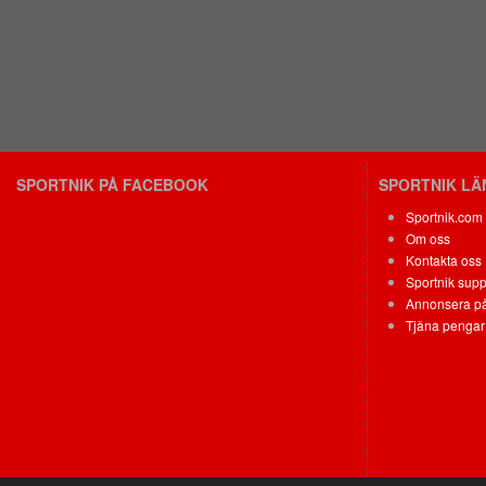
SPORTNIK PÅ FACEBOOK
SPORTNIK L
Sportnik.com
Om oss
Kontakta oss
Sportnik supp
Annonsera på
Tjäna pengar