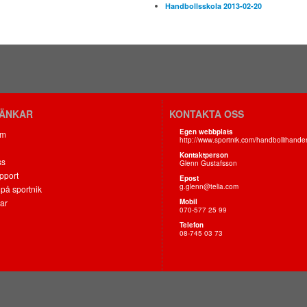
Handbollsskola 2013-02-20
LÄNKAR
KONTAKTA OSS
Egen webbplats
om
http://www.sportnik.com/handbollihande
Kontaktperson
ss
Glenn Gustafsson
pport
Epost
g.glenn@telia.com
på sportnik
ar
Mobil
070-577 25 99
Telefon
08-745 03 73