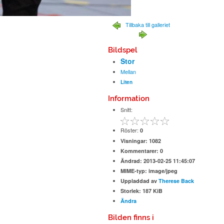
Tillbaka till galleriet
Bildspel
Stor
Mellan
Liten
Information
Snitt:
Röster:
0
Visningar:
1082
Kommentarer:
0
Ändrad:
2013-02-25 11:45:07
MIME-typ:
image/jpeg
Uppladdad av
Therese Back
Storlek:
187 KiB
Ändra
Bilden finns i