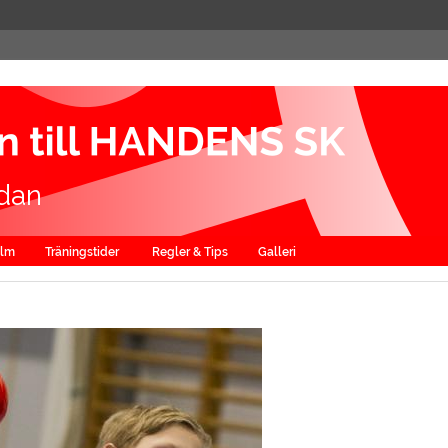
dan
alm
Träningstider
Regler & Tips
Galleri