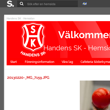
Handens SK - Hemsidan
Handens SK - Hemsi
Start
Föreningsinformation
Våra lag
Cafeteria Söderbym
20130220-_MG_7159.JPG