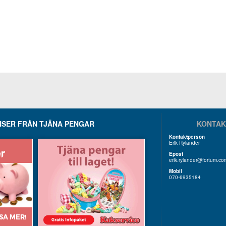
SER FRÅN TJÄNA PENGAR
KONTAK
Kontaktperson
Erik Rylander
Epost
erik.rylander@fortum.co
Mobil
070-6935184