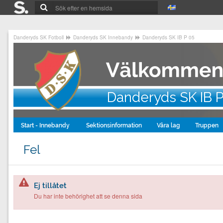
Danderyds SK Fotboll
Danderyds SK Innebandy
Danderyds SK IB P 05
Danderyds SK IB 
Start - Innebandy
Sektionsinformation
Våra lag
Truppen
Fel
Ej tillåtet
Du har inte behörighet att se denna sida