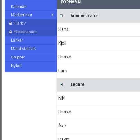
FÖRNAMN
Kalender
Medlemmar
Administratör
Filarkiv
Hans
Meddelanden
Länkar
Kjell
Matchstatistik
Hasse
Grupper
Nyhet
Lars
Ledare
Niki
Hasse
Åke
David