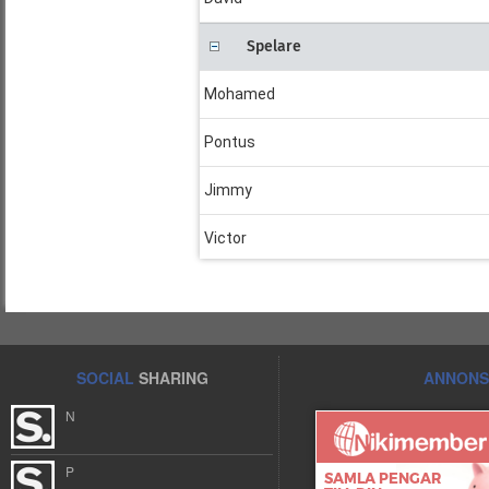
Spelare
Mohamed
Pontus
Jimmy
Victor
Abwe
Adem
SOCIAL
SHARING
ANNONS
Melvin
N
Marcus
P
Erik