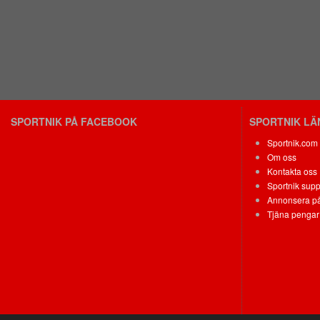
SPORTNIK PÅ FACEBOOK
SPORTNIK L
Sportnik.com
Om oss
Kontakta oss
Sportnik supp
Annonsera på
Tjäna pengar