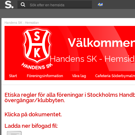
Handens SK - Hemsidan
Handens SK - Hemsi
Start
Föreningsinformation
Våra lag
Cafeteria Söderbymal
Etiska regler för alla föreningar i Stockholms Hand
övergångar/klubbyten.
Klicka på dokumentet.
Ladda ner bifogad fil: