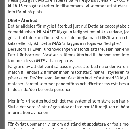
Helsingborgs IF. Matchen spelas på Myresjöhus Arena kl.19.00.
V
kl.18.15
och går därefter in tillsammans. Vi kommer att studera
info får ni på plats.
OBS! - Återbud
Det är alldeles för mycket återbud just nu! Detta är oacceptabelt.
domarklubben. Ni
MÅSTE
lägga in ledighet om ni är skadade, jo
gör att ni inte kan döma. Ni kan inte mejla matchtillsättaren och
kalas eller dylikt. Detta
MÅSTE
läggas in i fogis via 'ledighet'!
Dessutom är Elvir Turcinovic ingen matchtillsättare. Han har e
Patrik är bortrest. Försöker ni lämna återbud till honom som inte 
kommer dessa
INTE
att accepteras.
På grund av att det varit så pass mycket återbud nu under våren 
match till endast 2 timmar innan matchstart) har vi i styrelsen f
påverka er. De/den som lämnat flest återbud, oftast med Väldigt k
matcher. Samtal kommer genomföras och därefter tas nytt besl
tilldelas de/den berörda personen.
Mer info kring återbud och det nya systemet som styrelsen har rö
Skulle det vara så att någon utav er inte har fått mejl kan ni höra
information av honom.
____________________________
För övrigt uppmanar vi er om att ständigt uppdatera er fogis med