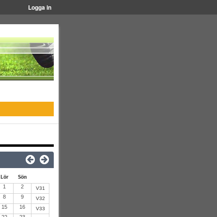
Logga in
Lör
Sön
1
2
V31
8
9
V32
15
16
V33
22
23