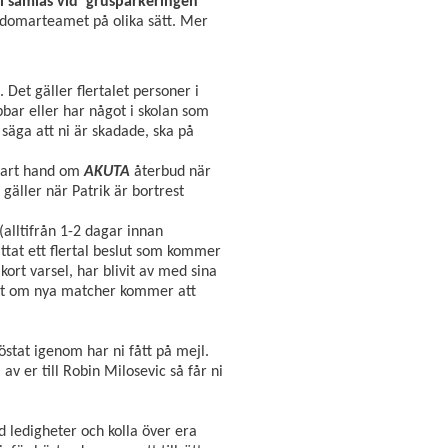
i samlas vid 'grusparkeringen'
 domarteamet på olika sätt. Mer
 Det gäller flertalet personer i
bbar eller har något i skolan som
 säga att ni är skadade, ska på
nbart hand om
AKUTA
återbud när
gäller när Patrik är bortrest
(alltifrån 1-2 dagar innan
attat ett flertal beslut som kommer
ort varsel, har blivit av med sina
ut om nya matcher kommer att
stat igenom har ni fått på mejl.
 av er till Robin Milosevic så får ni
 ledigheter och kolla över era