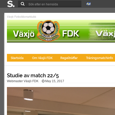
Växjö Fotbolldomarklubb
Startsida
Om Växjö FDK
Regelträffar
Träningsmatchinfo
Studie av match 22/5
Webmaster Växjö FDK
May 15, 2017