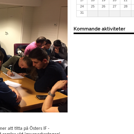
24
25
26
27
28
31
Kommande aktiviteter
er att titta på Östers IF -