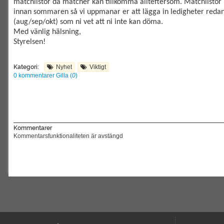
matchlistor då matcher kan tillkomma allteftersom. Matchlistor i
innan sommaren så vi uppmanar er att lägga in ledigheter redan 
(aug/sep/okt) som ni vet att ni inte kan döma.
Med vänlig hälsning,
Styrelsen!
Kategori:
Nyhet
Viktigt
0 kommentarer
Gilla (
0
)
Kommentarer
Kommentarsfunktionaliteten är avstängd