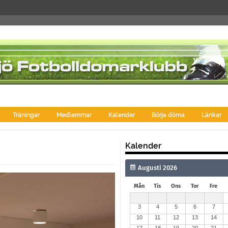
Träningar
Medlemmar
Kalender
Börja döma
Länkar
Kalender
Mån
Tis
Ons
Tor
Fre
3
4
5
6
7
10
11
12
13
14
17
18
19
20
21