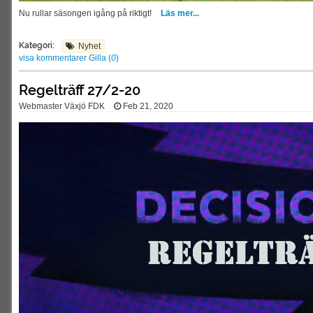
Nu rullar säsongen igång på riktigt!
Läs mer...
Kategori:
Nyhet
visa kommentarer
Gilla (
0
)
Regelträff 27/2-20
Webmaster Växjö FDK
Feb 21, 2020