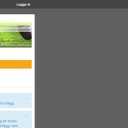
Logga in
×
50 inlägg.
×
ig för andra
 inlägg i den