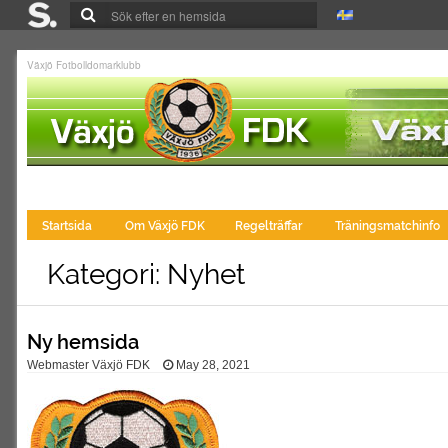
Växjö Fotbolldomarklubb
Startsida
Om Växjö FDK
Regelträffar
Träningsmatchinfo
Kategori: Nyhet
Ny hemsida
Webmaster Växjö FDK
May 28, 2021