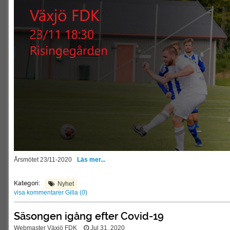
Årsmötet 23/11-2020
Läs mer...
Kategori:
Nyhet
visa kommentarer
Gilla (
0
)
Säsongen igång efter Covid-19
Webmaster Växjö FDK
Jul 31, 2020