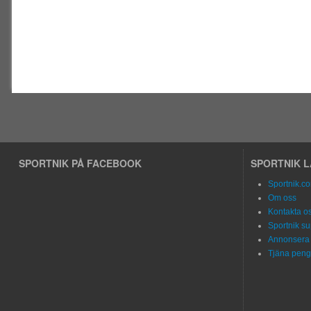
SPORTNIK PÅ FACEBOOK
SPORTNIK 
Sportnik.c
Om oss
Kontakta o
Sportnik su
Annonsera 
Tjäna peng