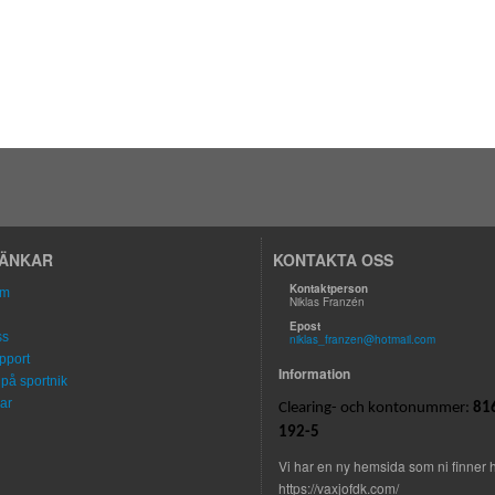
LÄNKAR
KONTAKTA OSS
Kontaktperson
om
Niklas Franzén
Epost
ss
niklas_franzen@hotmail.com
pport
Information
på sportnik
ar
Clearing- och kontonummer:
81
192-5
Vi har en ny hemsida som ni finner h
https://vaxjofdk.com/