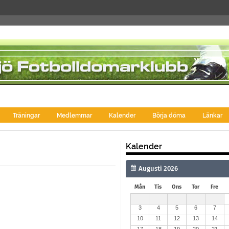
Träningar
Medlemmar
Kalender
Börja döma
Länkar
Kalender
Mån
Tis
Ons
Tor
Fre
3
4
5
6
7
10
11
12
13
14
17
18
19
20
21