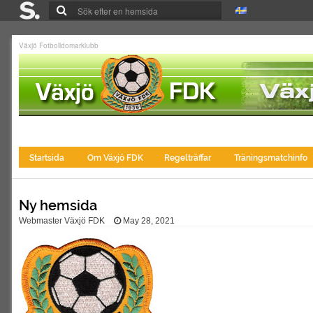
Växjö Fotbolldomarklubb
Startsida
Om Växjö FDK
Regelträffar
Träningsmatchinfo
Ny hemsida
Webmaster Växjö FDK
May 28, 2021