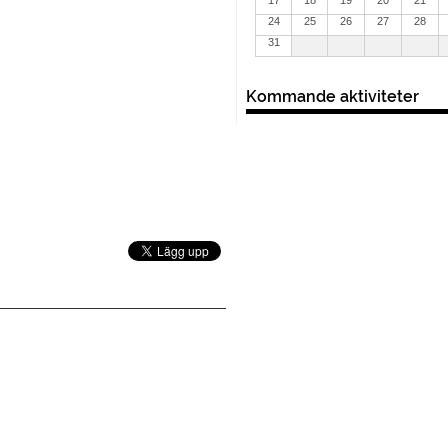
24
25
26
27
28
31
Kommande aktiviteter