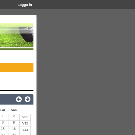
Logga in
Lör
Sön
1
2
V31
8
9
V32
15
16
V33
22
23