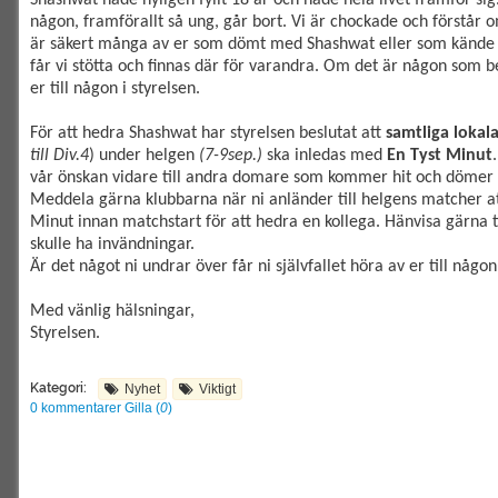
någon, framförallt så ung, går bort. Vi är chockade och förstår o
är säkert många av er som dömt med
Shashwat
eller som kände
får vi stötta och finnas där för varandra.
Om det är någon som be
er till någon i styrelsen.
För att hedra
Shashwat har
styrelsen beslutat att
samtliga lokal
till Div.4
) under helgen
(7-9sep.)
ska inledas med
E
n Tyst Minut
vår önskan vidare till andra domare som kommer hit och dömer 
Meddela gärna klubbarna när ni anländer till helgens matcher att
Minut innan matchstart för att hedra en kollega. Hänvisa gärna t
skulle ha invändningar.
Är det något ni undrar över får ni självfallet höra av er till någon
Med vänlig hälsningar,
Styrelsen.
Kategori:
Nyhet
Viktigt
0 kommentarer
Gilla (
0
)