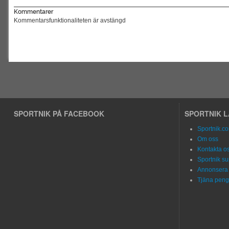
Kommentarer
Kommentarsfunktionaliteten är avstängd
SPORTNIK PÅ FACEBOOK
SPORTNIK 
Sportnik.c
Om oss
Kontakta o
Sportnik su
Annonsera 
Tjäna peng