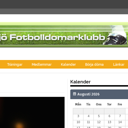
Träningar
Medlemmar
Kalender
Börja döma
Länkar
Kalender
Mån
Tis
Ons
Tor
Fre
3
4
5
6
7
10
11
12
13
14
17
18
19
20
21