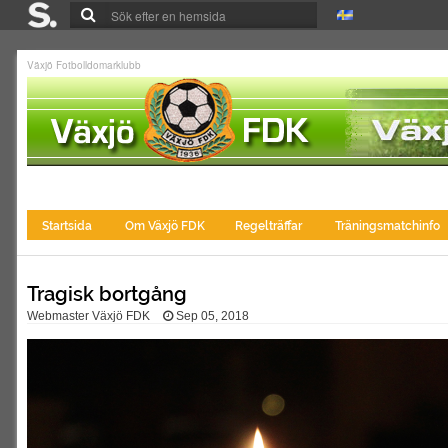
Växjö Fotbolldomarklubb
Startsida
Om Växjö FDK
Regelträffar
Träningsmatchinfo
Tragisk bortgång
Webmaster Växjö FDK
Sep 05, 2018