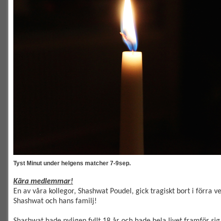
Tyst Minut under helgens matcher 7-9sep.
Kära medlemmar!
En av våra kollegor, Shashwat Poudel, gick tragiskt bort i förra v
Shashwat och hans familj!
Shashwat hade nyligen fyllt 18 år och hade hela livet framför sig