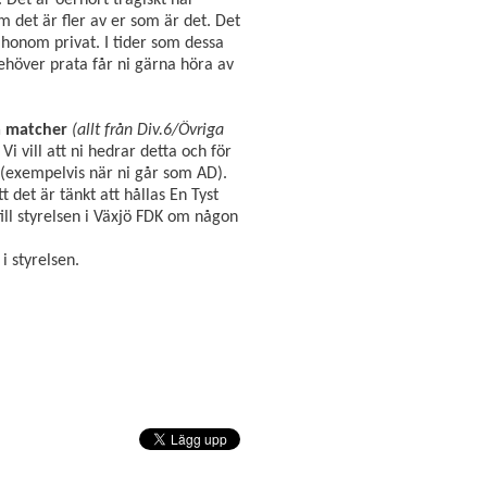
m det är fler av er som är det. Det
 honom privat.
I tider som dessa
höver prata får ni gärna höra av
a matcher
(allt från Div.6/Övriga
. Vi vill att ni hedrar detta och för
(exempelvis när ni går som AD)
.
 det är tänkt att hållas E
n Tyst
ill styrelsen i Växjö FDK om någon
 i styrelsen.