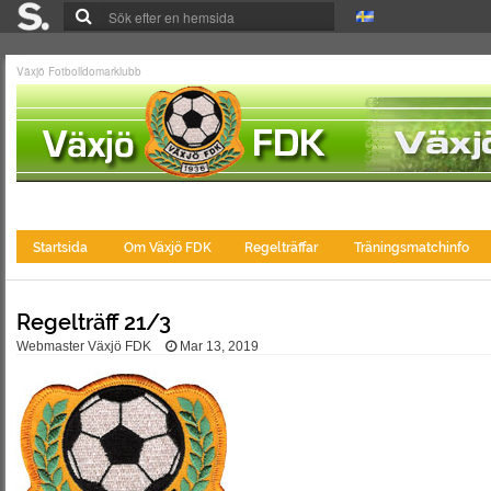
Växjö Fotbolldomarklubb
Startsida
Om Växjö FDK
Regelträffar
Träningsmatchinfo
Regelträff 21/3
Webmaster Växjö FDK
Mar 13, 2019