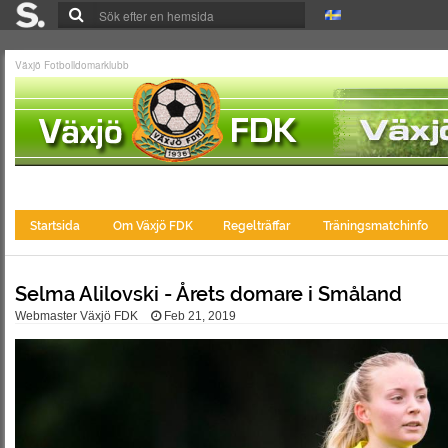
Växjö Fotbolldomarklubb
Startsida
Om Växjö FDK
Regelträffar
Träningsmatchinfo
Selma Alilovski - Årets domare i Småland
Webmaster Växjö FDK
Feb 21, 2019