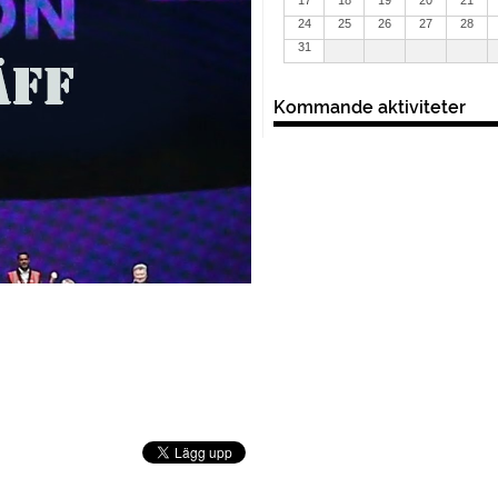
24
25
26
27
28
31
Kommande aktiviteter