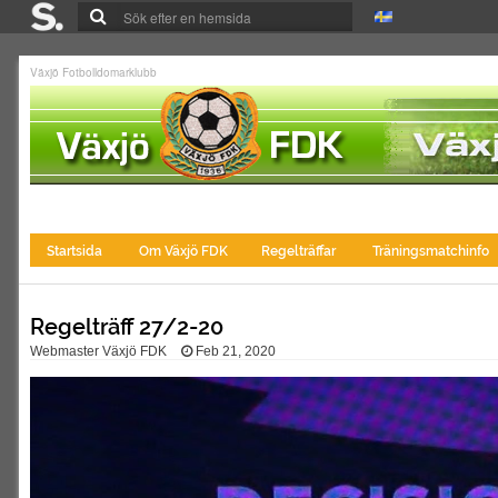
Växjö Fotbolldomarklubb
Startsida
Om Växjö FDK
Regelträffar
Träningsmatchinfo
Regelträff 27/2-20
Webmaster Växjö FDK
Feb 21, 2020