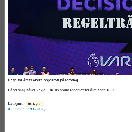
Dags för årets andra regelträff på torsdag.
På torsdag håller Växjö FDK sin andra regelträff för året. Start 18:30.
Kategori:
Nyhet
0 kommentarer
Gilla (
0
)