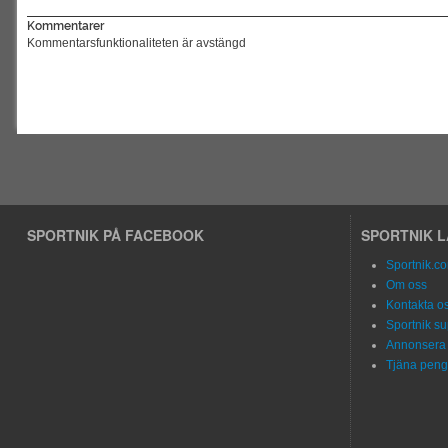
Kommentarer
Kommentarsfunktionaliteten är avstängd
SPORTNIK PÅ FACEBOOK
SPORTNIK 
Sportnik.c
Om oss
Kontakta o
Sportnik su
Annonsera 
Tjäna peng