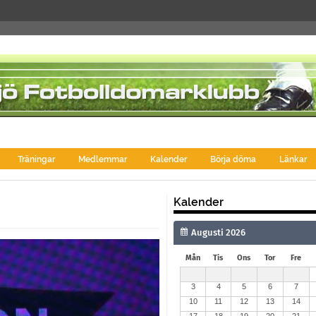
Träningar
Medlemmar
Kalender
Börja döma
Länkar
Kalender
Mån
Tis
Ons
Tor
Fre
3
4
5
6
7
10
11
12
13
14
17
18
19
20
21