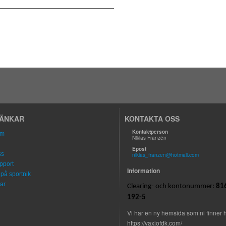
LÄNKAR
KONTAKTA OSS
Kontaktperson
om
Niklas Franzén
Epost
ss
niklas_franzen@hotmail.com
pport
Information
på sportnik
ar
Clearing- och kontonummer:
81
192-5
Vi har en ny hemsida som ni finner h
https://vaxjofdk.com/