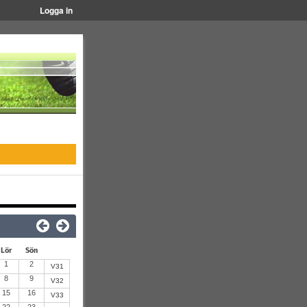
Logga in
Lör
Sön
1
2
V31
8
9
V32
15
16
V33
22
23