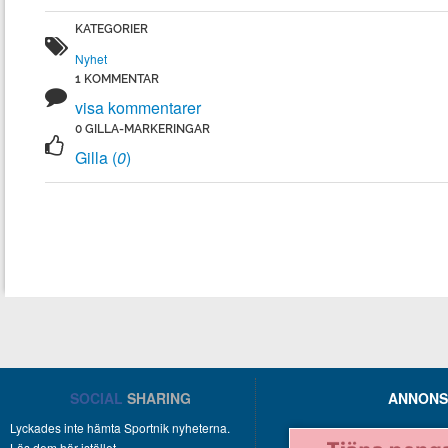
Nyhet
visa kommentarer
Gilla (
0
)
SOCIAL
SHARING
ANNONS
Lyckades inte hämta Sportnik nyheterna.
Läs dem här istället