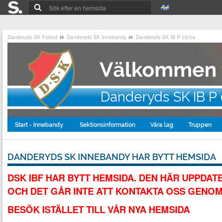
Danderyds SK Fotboll
Danderyds SK Innebandy
Danderyds SK IB P 03/04
Danderyds SK IB P
Start - Innebandy
Sektionsinformation
Våra lag
Truppen
DANDERYDS SK INNEBANDY HAR BYTT HEMSIDA
DSK IBF HAR BYTT HEMSIDA. DEN HÄR UPPDAT
OCH DET GÅR INTE ATT KONTAKTA OSS GENOM
BESÖK ISTÄLLET TILL VÅR NYA HEMSIDA