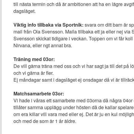
till nästa termin och då är ambitionen att ha en lägre avgift,
dagsläget.
Viktig info tillbaka via Sportnik:
svara om ditt barn är sp
mail från Ola Svensson. M
aila tillbaka ett ja eller nej vi
Svensson skickat tidigare i veckan. Toppen om vi får koll 
Nirvana, eller ngt annat bra.
Träning med 03or:
De vill gärna träna med oss och vi har sagt ja till det på l
och vi gärna är fler.
Ej måndagar samt i dagsläget ej onsdagar då vi är tillräc
Matchsamarbete 03or:
Vi hade i våras ett samarbete med 03orna då några 04or d
tillåter samma upplägg under hösten då de kallar spelare oc
om era killar vill vara med eller ej. Det är ju en kul möjligh
och med de som är 1 år äldre.