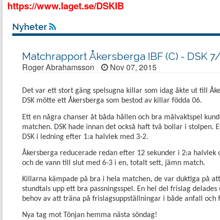
https://www.laget.se/DSKIB
Nyheter
Matchrapport Åkersberga IBF (C) - DSK 7/
Roger Abrahamsson
Nov 07, 2015
Det var ett stort gäng spelsugna killar som idag åkte ut till Å
DSK mötte ett Åkersberga som bestod av killar födda 06.
Ett en några chanser åt båda hållen och bra målvaktspel kund
matchen. DSK hade innan det också haft två bollar i stolpen. Ef
DSK i ledning efter 1:a halvlek med 3-2.
Åkersberga reducerade redan efter 12 sekunder i 2:a halvlek 
och de vann till slut med 6-3 i en, totalt sett, jämn match.
Killarna kämpade på bra i hela matchen, de var duktiga på att
stundtals upp ett bra passningsspel. En hel del frislag delades u
behov av att träna på frislagsuppställningar i både anfall och f
Nya tag mot Tönjan hemma nästa söndag!