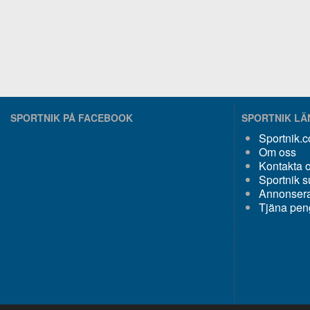
SPORTNIK PÅ FACEBOOK
SPORTNIK L
Sportnik.
Om oss
Kontakta 
Sportnik s
Annonsera
Tjäna pen