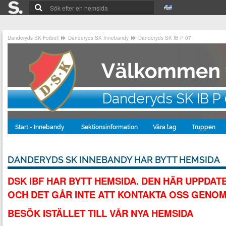
Danderyds SK Fotboll
Danderyds SK Innebandy
Danderyds SK IB P 07
Danderyds SK IB P
Start - Innebandy
Sektionsinformation
Våra lag
Truppen
DANDERYDS SK INNEBANDY HAR BYTT HEMSIDA
DSK IBF HAR BYTT HEMSIDA. DEN HÄR UPPDAT
OCH DET GÅR INTE ATT KONTAKTA OSS GENOM
BESÖK ISTÄLLET TILL VÅR NYA HEMSIDA