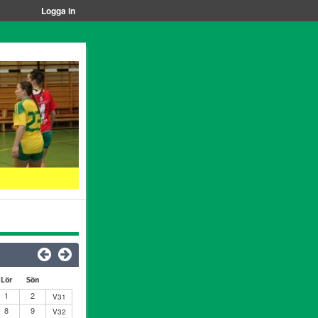
Logga in
Lör
Sön
1
2
V31
8
9
V32