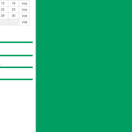
15
16
V33
22
23
V34
29
30
V35
V36
.