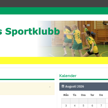
Kalender
×
Mån
Tis
Ons
Tor
Fre
3
4
5
6
7