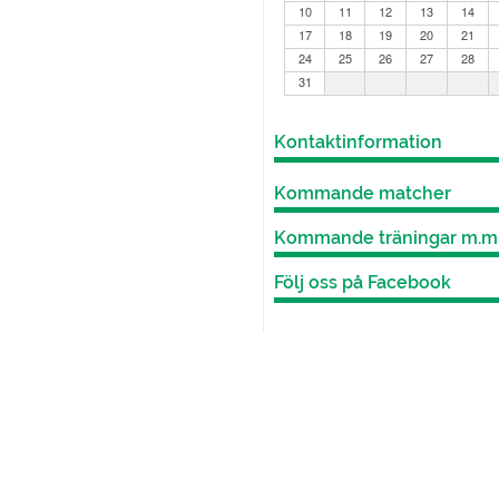
10
11
12
13
14
17
18
19
20
21
24
25
26
27
28
31
Kontaktinformation
Kommande matcher
Kommande träningar m.m
Följ oss på Facebook