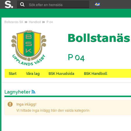
Bollstanäs SK
Handboll
P 04
P 04
Start
Våra lag
BSK Huvudsida
BSK Handboll
Lagnyheter
Inga inlägg!
Vi hittade inga inlägg från den valda kategorin