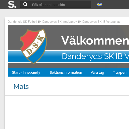
Danderyds SK Fotboll
Danderyds SK Innebandy
Danderyds SK IB Veteranlag
Danderyds SK IB 
Start - Innebandy
Sektionsinformation
Våra lag
Truppen
Mats