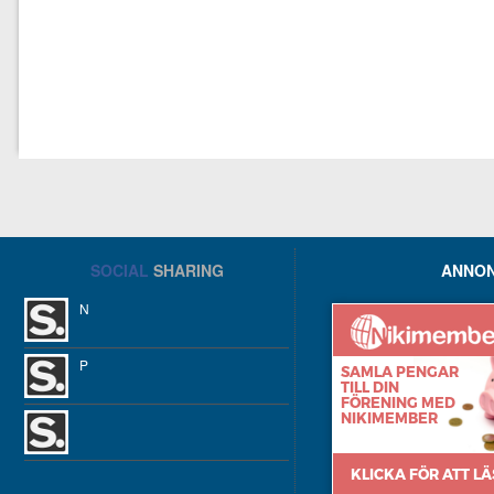
SOCIAL
SHARING
ANNON
N
P