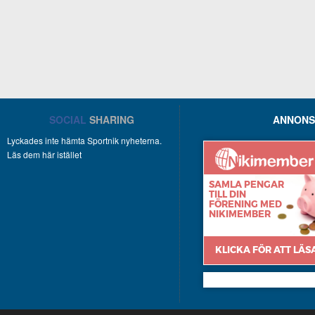
SOCIAL
SHARING
ANNONS
Lyckades inte hämta Sportnik nyheterna.
Läs dem här istället
Nikimember