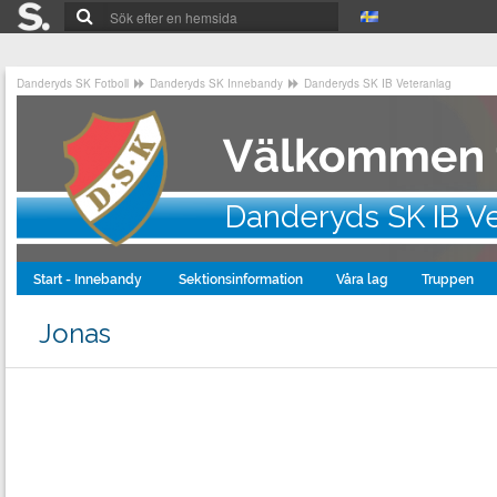
Danderyds SK Fotboll
Danderyds SK Innebandy
Danderyds SK IB Veteranlag
Danderyds SK IB V
Start - Innebandy
Sektionsinformation
Våra lag
Truppen
Jonas