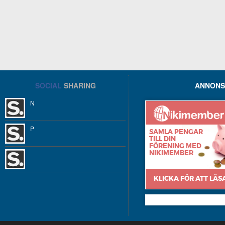
SOCIAL
SHARING
ANNONS
N
P
Nikimember