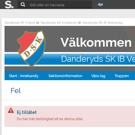
Danderyds SK Fotboll
Danderyds SK Innebandy
Danderyds SK IB Veteranlag
Danderyds SK IB V
Start - Innebandy
Sektionsinformation
Våra lag
Truppen
Fel
Ej tillåtet
Du har inte behörighet att se denna sida