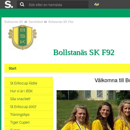
Bollstanäs SK
Damfotboll
Bollstanäs SK F92
Bollstanäs SK F92
Start
Välkomna till Bolls
St Erikscup Äldre
Hur vi är i BSK
Sila snacket!
St Erikscup 2007
Träningstips
Tiger Cupen