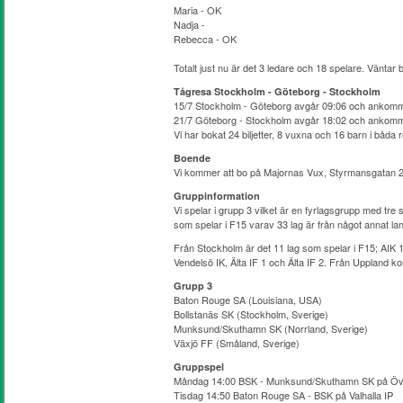
Maria - OK
Nadja -
Rebecca - OK
Totalt just nu är det 3 ledare och 18 spelare. Väntar
Tågresa Stockholm - Göteborg - Stockholm
15/7 Stockholm - Göteborg avgår 09:06 och ankomme
21/7 Göteborg - Stockholm avgår 18:02 och ankomm
Vi har bokat 24 biljetter, 8 vuxna och 16 barn i båda 
Boende
Vi kommer att bo på Majornas Vux, Styrmansgatan 21
Gruppinformation
Vi spelar i grupp 3 vilket är en fyrlagsgrupp med tre 
som spelar i F15 varav 33 lag är från något annat la
Från Stockholm är det 11 lag som spelar i F15; AIK 
Vendelsö IK, Älta IF 1 och Älta IF 2. Från Uppland
Grupp 3
Baton Rouge SA (Louisiana, USA)
Bollstanäs SK (Stockholm, Sverige)
Munksund/Skuthamn SK (Norrland, Sverige)
Växjö FF (Småland, Sverige)
Gruppspel
Måndag 14:00 BSK - Munksund/Skuthamn SK på Öv
Tisdag 14:50 Baton Rouge SA - BSK på Valhalla IP