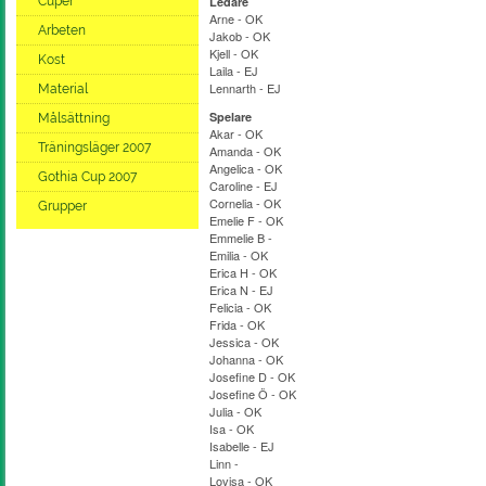
Cuper
Ledare
Arne - OK
Arbeten
Jakob - OK
Kjell - OK
Kost
Laila - EJ
Lennarth - EJ
Material
Spelare
Målsättning
Akar - OK
Träningsläger 2007
Amanda - OK
Angelica - OK
Gothia Cup 2007
Caroline - EJ
Cornelia - OK
Grupper
Emelie F - OK
Emmelie B -
Emilia - OK
Erica H - OK
Erica N - EJ
Felicia - OK
Frida - OK
Jessica - OK
Johanna - OK
Josefine D - OK
Josefine Ö - OK
Julia - OK
Isa - OK
Isabelle - EJ
Linn -
Lovisa - OK