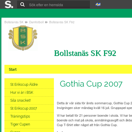
Bollstanäs SK
Damfotboll
Bollstanäs SK F92
Bollstanäs SK F92
Start
Gothia Cup 2007
St Erikscup Äldre
Hur vi är i BSK
Sila snacket!
Detta är vår sida för årets sommarcup, Gothia Cup 20
Invigningen sker måndag kväll 16 juli. Gruppspel spela
St Erikscup 2007
Vi har betalt för 21 personer boende i skola. Vi har
Träningstips
boende och mat på skola, anmälningsavgift och åkban
Tiger Cupen
Cup T-Shirt eller något att från Gothia Cup.